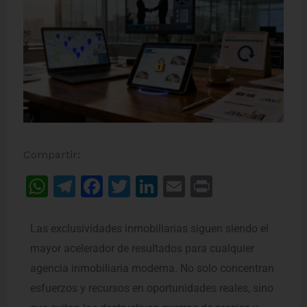
Compartir:
W
T
F
T
Li
E
Pr
h
el
a
w
n
m
in
at
e
c
itt
k
ai
t
Las exclusividades inmobiliarias siguen siendo el
s
gr
e
er
e
l
mayor acelerador de resultados para cualquier
A
a
b
dI
agencia inmobiliaria moderna. No solo concentran
esfuerzos y recursos en oportunidades reales, sino
p
m
o
n