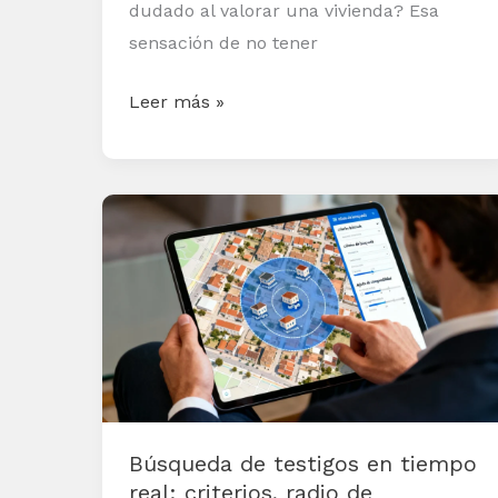
dudado al valorar una vivienda? Esa
sensación de no tener
Leer más »
Búsqueda
de
testigos
en
tiempo
real:
criterios,
radio
Búsqueda de testigos en tiempo
de
real: criterios, radio de