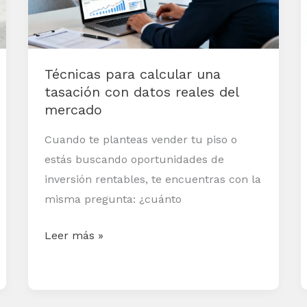
con
datos
reales
Técnicas para calcular una
del
tasación con datos reales del
mercado
mercado
Cuando te planteas vender tu piso o
estás buscando oportunidades de
inversión rentables, te encuentras con la
misma pregunta: ¿cuánto
Leer más »