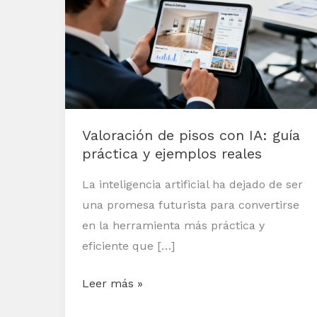
pisos
con
IA:
guía
práctica
y
Valoración de pisos con IA: guía
ejemplos
práctica y ejemplos reales
reales
La inteligencia artificial ha dejado de ser
una promesa futurista para convertirse
en la herramienta más práctica y
eficiente que […]
Leer más »