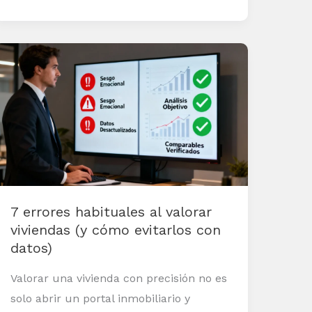
7
errores
habituales
al
valorar
viviendas
(y
cómo
7 errores habituales al valorar
evitarlos
viviendas (y cómo evitarlos con
con
datos)
datos)
Valorar una vivienda con precisión no es
solo abrir un portal inmobiliario y