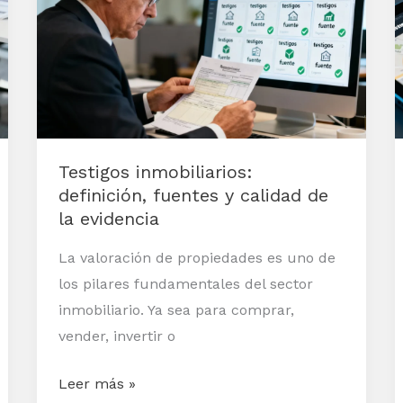
definición,
fuentes
y
calidad
de
la
Testigos inmobiliarios:
evidencia
definición, fuentes y calidad de
la evidencia
La valoración de propiedades es uno de
los pilares fundamentales del sector
inmobiliario. Ya sea para comprar,
vender, invertir o
Leer más »