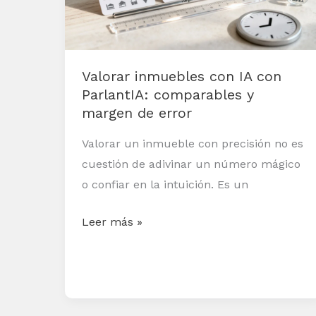
ParlantIA:
comparables
y
Valorar inmuebles con IA con
margen
ParlantIA: comparables y
de
margen de error
error
Valorar un inmueble con precisión no es
cuestión de adivinar un número mágico
o confiar en la intuición. Es un
Leer más »