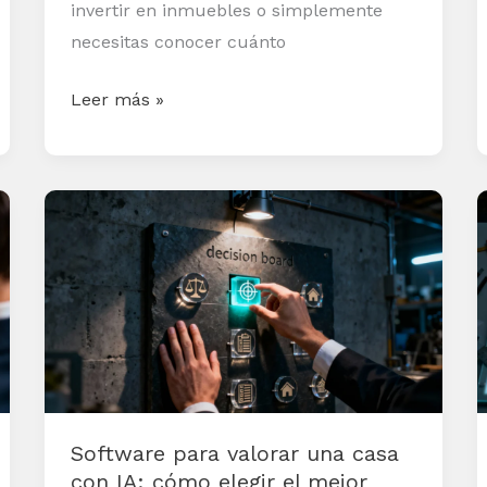
invertir en inmuebles o simplemente
necesitas conocer cuánto
Leer más »
Software
para
valorar
una
casa
con
IA:
cómo
Software para valorar una casa
elegir
con IA: cómo elegir el mejor