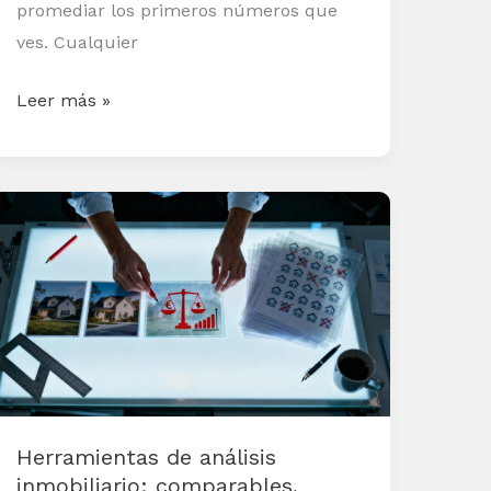
promediar los primeros números que
ves. Cualquier
Leer más »
Herramientas
de
análisis
inmobiliario:
comparables,
absorción
y
pricing
Herramientas de análisis
inmobiliario: comparables,