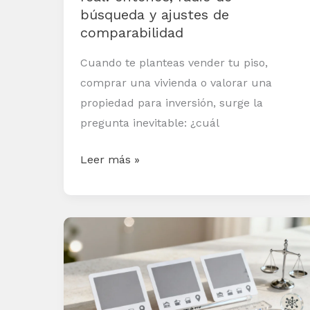
búsqueda
búsqueda y ajustes de
y
comparabilidad
ajustes
de
Cuando te planteas vender tu piso,
comparabilidad
comprar una vivienda o valorar una
propiedad para inversión, surge la
pregunta inevitable: ¿cuál
Leer más »
Valorar
inmuebles
con
IA
con