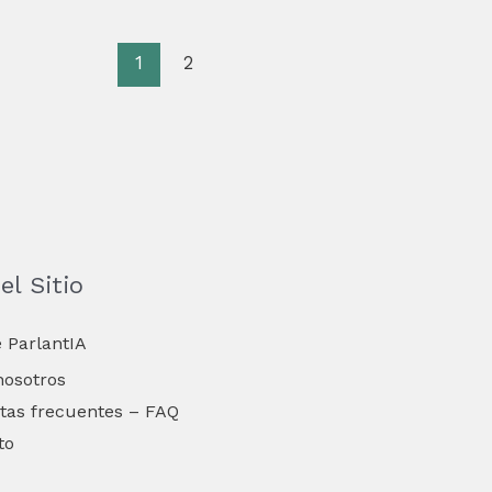
1
2
l Sitio
 ParlantIA
nosotros
tas frecuentes – FAQ
to