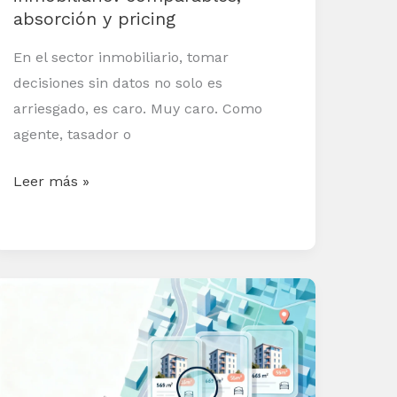
absorción y pricing
En el sector inmobiliario, tomar
decisiones sin datos no solo es
arriesgado, es caro. Muy caro. Como
agente, tasador o
Leer más »
Comparables
inmobiliarios:
qué
son,
cómo