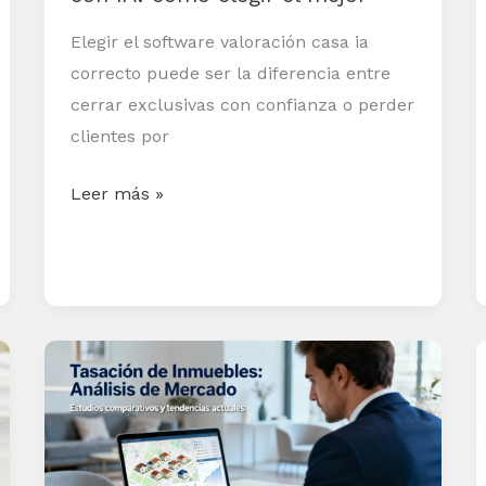
el
mejor
Elegir el software valoración casa ia
correcto puede ser la diferencia entre
cerrar exclusivas con confianza o perder
clientes por
Leer más »
Técnicas
para
calcular
una
tasación