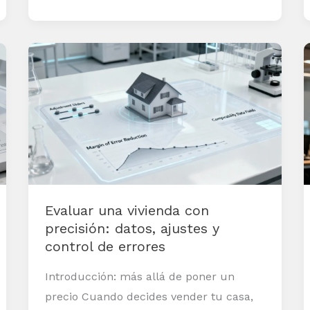
Evaluar
una
vivienda
con
precisión:
datos,
ajustes
y
Evaluar una vivienda con
control
precisión: datos, ajustes y
de
control de errores
errores
Introducción: más allá de poner un
precio Cuando decides vender tu casa,