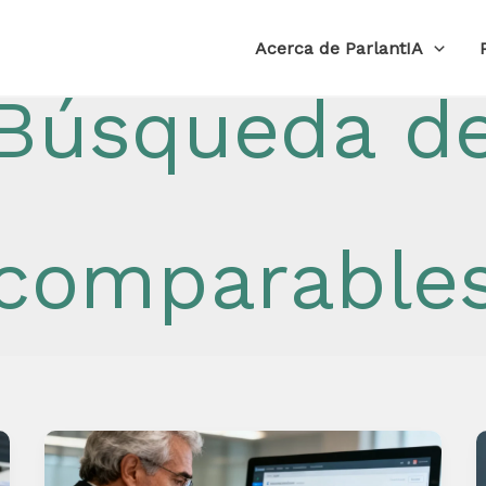
Acerca de ParlantIA
Búsqueda d
comparable
Testigos
inmobiliarios: