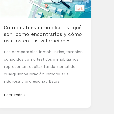
encontrarlos
y
cómo
Comparables inmobiliarios: qué
usarlos
son, cómo encontrarlos y cómo
en
usarlos en tus valoraciones
tus
valoraciones
Los comparables inmobiliarios, también
conocidos como testigos inmobiliarios,
representan el pilar fundamental de
cualquier valoración inmobiliaria
rigurosa y profesional. Estos
Leer más »