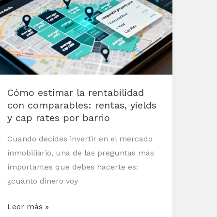
la
rentabilidad
con
comparables:
rentas,
yields
Cómo estimar la rentabilidad
y
con comparables: rentas, yields
cap
y cap rates por barrio
rates
por
Cuando decides invertir en el mercado
barrio
inmobiliario, una de las preguntas más
importantes que debes hacerte es:
¿cuánto dinero voy
Leer más »