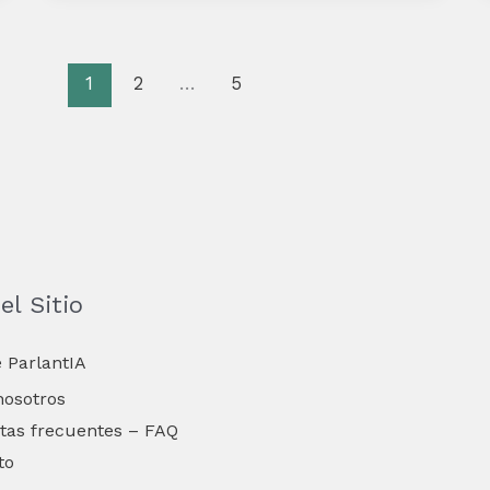
1
2
…
5
l Sitio
 ParlantIA
nosotros
tas frecuentes – FAQ
to