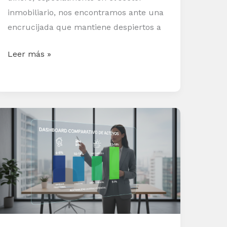
inmobiliario, nos encontramos ante una
encrucijada que mantiene despiertos a
Leer más »
Rentabilidad
objetivo
por
tipo
de
activo:
vivienda,
coliving,