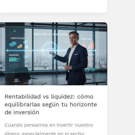
Rentabilidad
vs
liquidez:
cómo
equilibrarlas
según
tu
horizonte
Rentabilidad vs liquidez: cómo
de
equilibrarlas según tu horizonte
inversión
de inversión
Cuando pensamos en invertir nuestro
dinero, especialmente en el sector