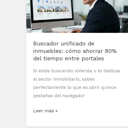
inmuebles:
cómo
ahorrar
80%
del
Buscador unificado de
tiempo
inmuebles: cómo ahorrar 80%
entre
del tiempo entre portales
portales
Si estás buscando vivienda o te dedicas
al sector inmobiliario, sabes
perfectamente lo que es abrir quince
pestañas del navegador
Leer más »