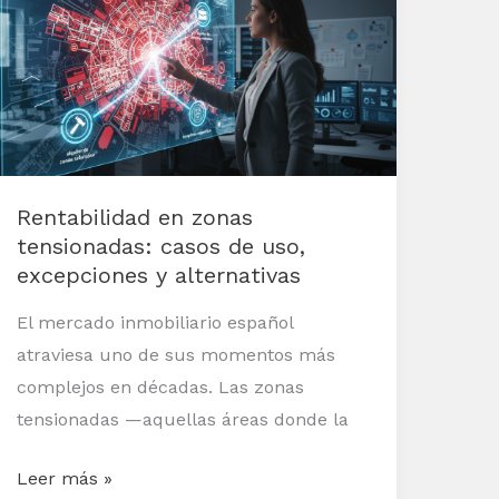
zonas
tensionadas:
casos
de
uso,
excepciones
Rentabilidad en zonas
y
tensionadas: casos de uso,
alternativas
excepciones y alternativas
El mercado inmobiliario español
atraviesa uno de sus momentos más
complejos en décadas. Las zonas
tensionadas —aquellas áreas donde la
Leer más »