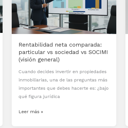
particular
vs
sociedad
vs
SOCIMI
Rentabilidad neta comparada:
(visión
particular vs sociedad vs SOCIMI
general)
(visión general)
Cuando decides invertir en propiedades
inmobiliarias, una de las preguntas más
importantes que debes hacerte es: ¿bajo
qué figura jurídica
Leer más »