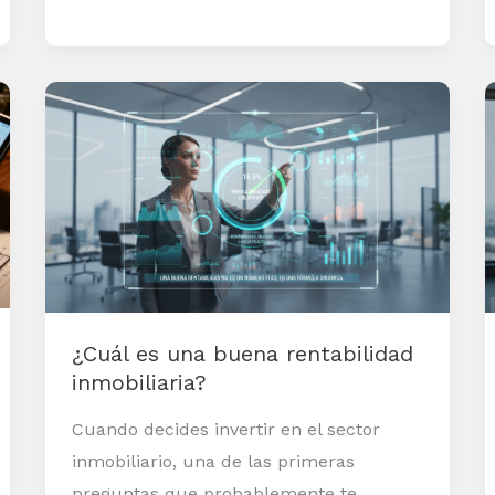
¿Cuál
es
una
buena
rentabilidad
inmobiliaria?
¿Cuál es una buena rentabilidad
inmobiliaria?
Cuando decides invertir en el sector
inmobiliario, una de las primeras
preguntas que probablemente te