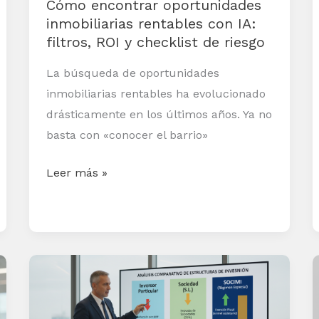
Cómo encontrar oportunidades
ROI
inmobiliarias rentables con IA:
y
filtros, ROI y checklist de riesgo
checklist
de
La búsqueda de oportunidades
riesgo
inmobiliarias rentables ha evolucionado
drásticamente en los últimos años. Ya no
basta con «conocer el barrio»
Leer más »
Rentabilidad
neta
comparada: