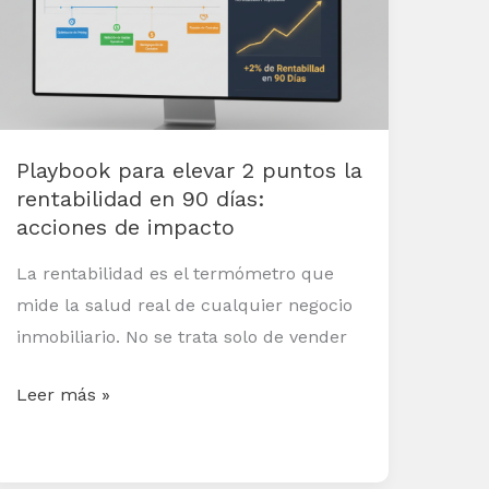
2
puntos
la
rentabilidad
en
Playbook para elevar 2 puntos la
90
rentabilidad en 90 días:
días:
acciones de impacto
acciones
de
La rentabilidad es el termómetro que
impacto
mide la salud real de cualquier negocio
inmobiliario. No se trata solo de vender
Leer más »