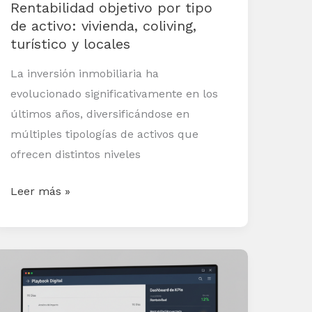
Rentabilidad objetivo por tipo
turístico
de activo: vivienda, coliving,
y
turístico y locales
locales
La inversión inmobiliaria ha
evolucionado significativamente en los
últimos años, diversificándose en
múltiples tipologías de activos que
ofrecen distintos niveles
Leer más »
Playbook
para
elevar