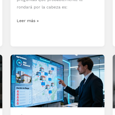
rondará por la cabeza es:
Leer más »
Cómo
encontrar
oportunidades
inmobiliarias
rentables
con
IA:
filtros,