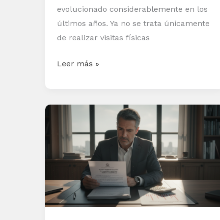
vacancia
evolucionado considerablemente en los
últimos años. Ya no se trata únicamente
de realizar visitas físicas
Leer más »
Rentabilidad
y
regulación:
Zonas
Tensionadas,
topes
de
renta