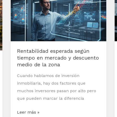
según
tiempo
en
mercado
y
descuento
Rentabilidad esperada según
medio
tiempo en mercado y descuento
de
medio de la zona
la
zona
Cuando hablamos de inversión
inmobiliaria, hay dos factores que
muchos inversores pasan por alto pero
que pueden marcar la diferencia
Leer más »