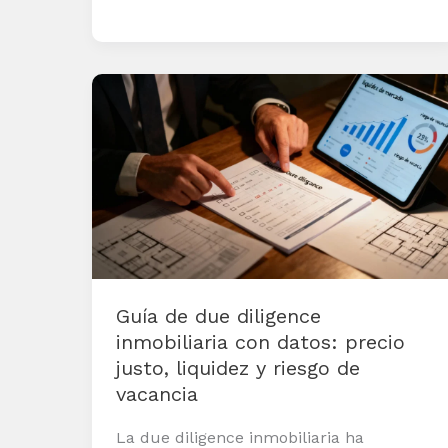
Guía
de
due
diligence
inmobiliaria
con
datos:
precio
Guía de due diligence
justo,
inmobiliaria con datos: precio
liquidez
justo, liquidez y riesgo de
y
vacancia
riesgo
de
La due diligence inmobiliaria ha