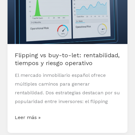
to-
let:
rentabilidad,
tiempos
y
riesgo
Flipping vs buy-to-let: rentabilidad,
operativo
tiempos y riesgo operativo
El mercado inmobiliario español ofrece
múltiples caminos para generar
rentabilidad. Dos estrategias destacan por su
popularidad entre inversores: el flipping
Leer más »