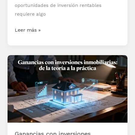
oportunidades de inversión rentables
requiere algo
Leer más »
Ganancias
con
inversiones
inmobiliarias:
de
la
teoría
a
la
Ganancias con inversiones