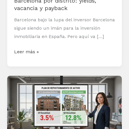
Barcelona por distrito: yields,
vacancia y payback
Barcelona bajo la lupa del inversor Barcelona
sigue siendo un imán para la inversión
inmobiliaria en España. Pero aquí va […]
Leer más »
Cómo
convertir
una
rentabilidad
mediocre
en