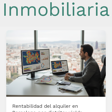
Inmobiliaria
Rentabilidad
del
alquiler
en
Barcelona
por
distrito:
yields,
vacancia
y
Rentabilidad del alquiler en
payback