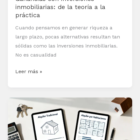
práctica
inmobiliarias: de la teoría a la
práctica
Cuando pensamos en generar riqueza a
largo plazo, pocas alternativas resultan tan
sólidas como las inversiones inmobiliarias.
No es casualidad
Leer más »
Rentabilidad
en
alquiler
tradicional
vs