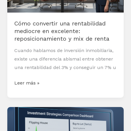
excelente:
reposicionamiento
y
Cómo convertir una rentabilidad
mix
mediocre en excelente:
de
reposicionamiento y mix de renta
renta
Cuando hablamos de inversión inmobiliaria,
existe una diferencia abismal entre obtener
una rentabilidad del 3% y conseguir un 7% u
Leer más »
Flipping
vs
buy-