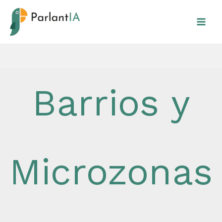
Ir
al
contenido
Barrios y
Microzonas